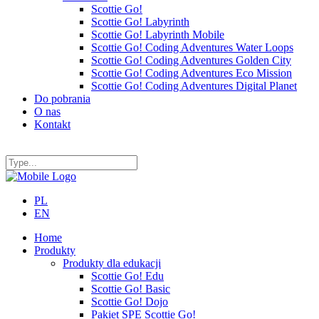
Scottie Go!
Scottie Go! Labyrinth
Scottie Go! Labyrinth Mobile
Scottie Go! Coding Adventures Water Loops
Scottie Go! Coding Adventures Golden City
Scottie Go! Coding Adventures Eco Mission
Scottie Go! Coding Adventures Digital Planet
Do pobrania
O nas
Kontakt
PL
EN
Home
Produkty
Produkty dla edukacji
Scottie Go! Edu
Scottie Go! Basic
Scottie Go! Dojo
Pakiet SPE Scottie Go!