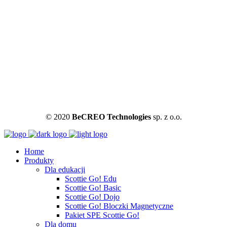
© 2020
BeCREO Technologies
sp. z o.o.
Home
Produkty
Dla edukacji
Scottie Go! Edu
Scottie Go! Basic
Scottie Go! Dojo
Scottie Go! Bloczki Magnetyczne
Pakiet SPE Scottie Go!
Dla domu